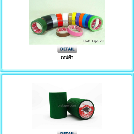
เทปผ้า