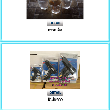
กาวเกล็ด
ปืนยิงกาว