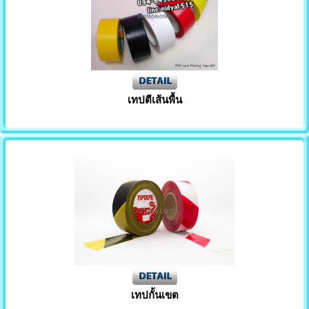
เทปตีเส้นพื้น
เทปกั้นเขต