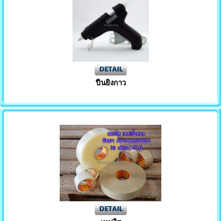
เทปพันสายไฟสีดำเนื้อ PVC
เทปทนความร้อน
เทปโอพีพี OPP ปิดกล่อง
เทปเส้นใยสับปะรด
เทปรัดปากถุง
ปืนยิงกาว
เทปกันลื่น
ตัวตัดเทป
กาวแท่ง
กาวเกล็ด
ปืนยิงกาว
กาวร้อน
เสื้อเซฟตี้