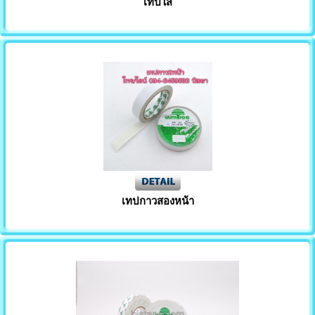
เทปใส
เทปกาวสองหน้า