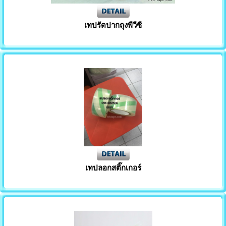
เทปติดพรม
เทปรัดปากถุงพีวีซี
กระดาษกาวในตัว
เทปกาวย่น
เทปผ้า
เทปติดเพลท
เทปปกป้องพื้นผิว
เทปลอกสติ๊กเกอร์
เทปตีเส้นพื้น
เทปกั้นเขต
เทปลอกสติ๊กเกอร์
เทปอลูมิเนียม
เทปพันท่อดักท์แอร์