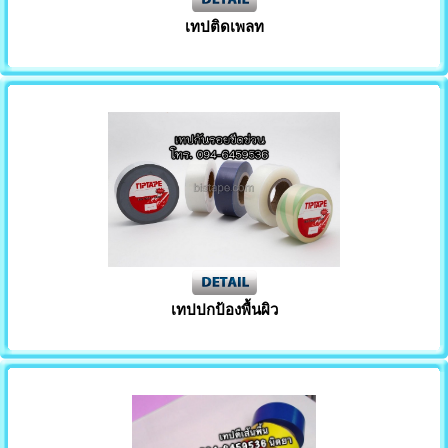
เทปติดเพลท
เทปปกป้องพื้นผิว